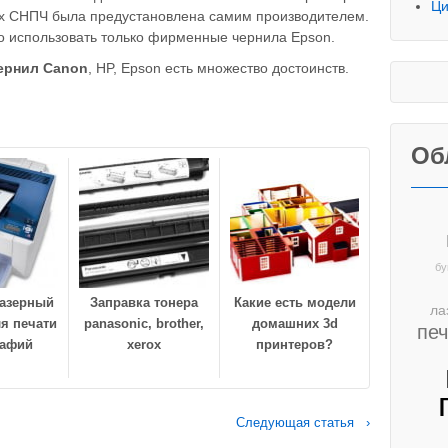
Ци
рых СНПЧ была предустановлена самим производителем.
о использовать только фирменные чернила Epson.
ернил C
anon
, HP, Epson есть множество достоинств.
Об
бу
лазерный
Заправка тонера
Какие есть модели
ла
я печати
panasonic, brother,
домашних 3d
пе
рафий
xerox
принтеров?
Следующая статья ›