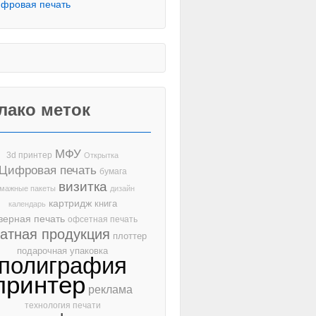
фровая печать
лако меток
МФУ
3d принтер
Открытка
Цифровая печать
бумага
визитка
мажные пакеты
дизайн
картридж
книга
календарь
зерная печать
офсетная печать
чатная продукция
плоттер
подарочная упаковка
полиграфия
принтер
реклама
технология печати