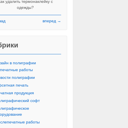
ак удалить термонаклейку с
одежды?
зад
вперед →
Красивые печатные буквы пропи
русского алфавита
брики
зайн в полиграфии
печатные работы
вости полиграфии
сетная печать
чатная продукция
лиграфический софт
лиграфическое
орудование
слепечатные работы