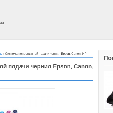
фии
ие
›
Система непрерывной подачи чернил Epson, Canon, HP
По
й подачи чернил Epson, Canon,