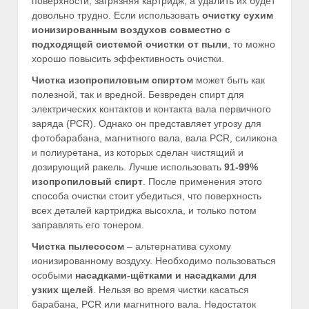
поверхности, загрязняя картридж, а удалить их будет
довольно трудно. Если использовать
очистку сухим
ионизированным воздухов совместно с
подходящей системой очистки от пыли
, то можно
хорошо повысить эффективность очистки.
Чистка изопропиловым спиртом
может быть как
полезной, так и вредной. Безвреден спирт для
электрических контактов и контакта вала первичного
заряда (PCR). Однако он представляет угрозу для
фотобарабана, магнитного вала, вала PCR, силикона
и полиуретана, из которых сделан чистящий и
дозирующий ракель. Лучше использовать
91-99%
изопропиловый спирт
. После применения этого
способа очистки стоит убедиться, что поверхность
всех деталей картриджа высохла, и только потом
заправлять его тонером.
Чистка пылесосом
– альтернатива сухому
ионизированному воздуху. Необходимо пользоваться
особыми
насадками-щётками и насадками для
узких щелей
. Нельзя во время чистки касаться
барабана, PCR или магнитного вала. Недостаток