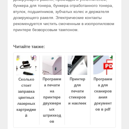
бункера для тонера, бункера отработанного тонера,
втулок, подшипников, зубчатых колес и держателя
дозирующего ракеля. Электрические контакты
рекомендуется чистить смоченным в изопропиловом
принтере безворсовым тампоном.
Читайте также:
Программ
Принтер
Программ
Сколько
а печати
для
а для
стоит
на
печати
сканиров
заправка
принтере
стикеров
ания
цветных
двухмерн
и наклеек
документ
лазерных
ых
ов в pdf
картридже
штрихкод
й
ов