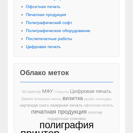
Офсетная печать
Печатная продукция
Полиграфический софт
Полиграфическое оборудование
Послепечатные работы
Цифровая печать
Облако меток
МФУ
Цифровая печать
3d принтер
Открытка
визитка
бумага
бумажные пакеты
дизайн
календарь
лазерная печать
картридж
книга
офсетная печать
печатная продукция
плоттер
подарочная упаковка
полиграфия
принтер