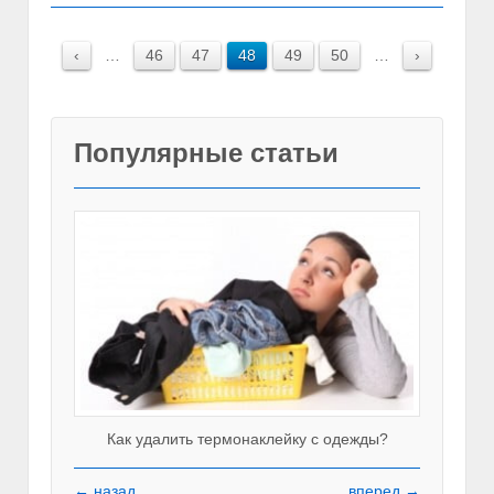
‹
…
46
47
48
49
50
…
›
Популярные статьи
Как удалить термонаклейку с одежды?
← назад
вперед →