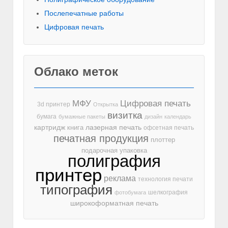
Послепечатные работы
Цифровая печать
Облако меток
МФУ
Цифровая печать
3d принтер
Открытка
визитка
бумага
бумажные пакеты
дизайн
календарь
лазерная печать
картридж
книга
офсетная печать
печатная продукция
плоттер
подарочная упаковка
полиграфия
принтер
реклама
технология печати
типография
шелкография
фотобумага
широкоформатная печать