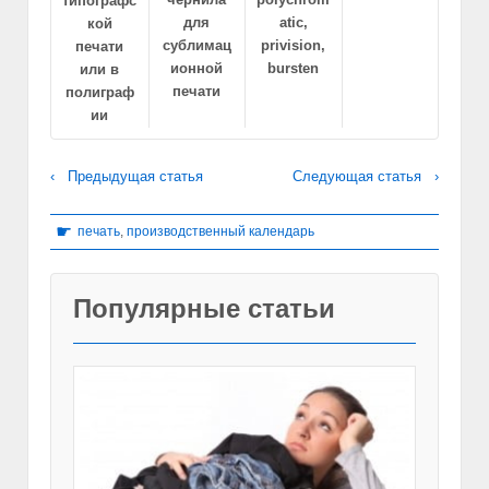
типографс
для
atic,
кой
сублимац
privision,
печати
ионной
bursten
или в
печати
полиграф
ии
‹ Предыдущая статья
Следующая статья ›
☛
печать
,
производственный календарь
Популярные статьи