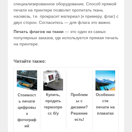
специализированное оборудование. Способ прямой
печати на принтере позволит пропитать ткань
насквозь, т.е. прокрасит материал (к примеру, флаг) с
двух сторон. Согласитесь — для флага это важно.
Печать флагов на ткани
— это один из самых
популярных заказов, где используется прямая печать
на принтере.
Читайте также:
Купить,
Проблем
Особенно
Стоимост
продать
ы с
сти
ь печати
термопре
дюзами?
печати на
цифровы
сс б/у
Решение
плакатах
х
есть!
фотограф
ий